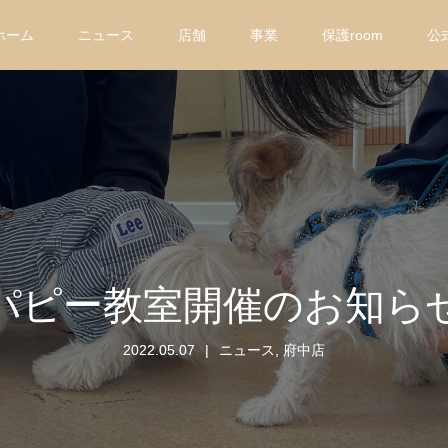
ホーム
ニュース
店舗
事業
保護room
公
パピー教室開催のお知ら
2022.05.07
ニュース
,
府中店