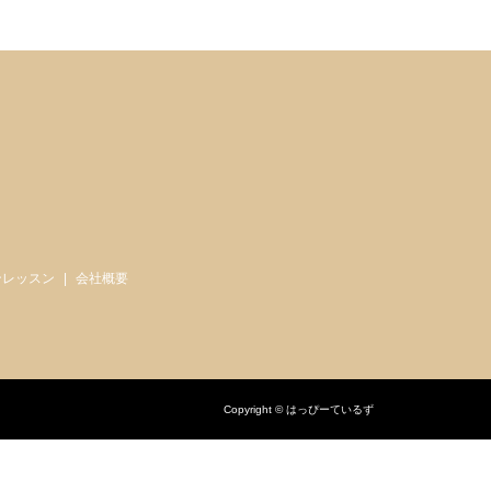
ンレッスン
会社概要
Copyright © はっぴーているず