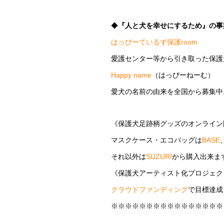
◆
『人と犬を幸せにするため』の事
はっぴーているず保護room
愛護センター等から引き取った保護
Happy name
（はっぴーねーむ）
愛犬の名前の由来を全国から募集中
《保護犬足跡柄グッズのオンライン
マスクケース・エコバッグは
BASE
それ以外は
SUZURI
から購入出来ま
《保護犬アーティスト化プロジェク
クラウドファンディング
で目標達成
※※※※※※※※※※※※※※※※