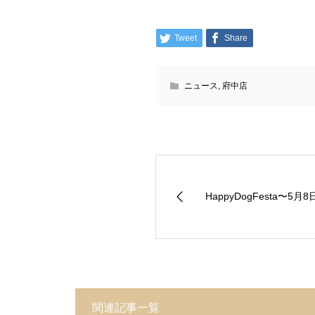
Tweet
Share
ニュース
,
府中店
HappyDogFesta〜5
関連記事一覧