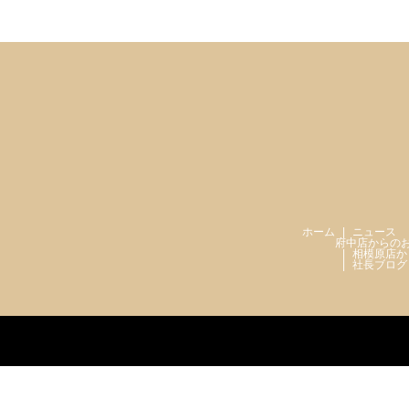
ホーム
ニュース
府中店からの
相模原店か
社長ブログ