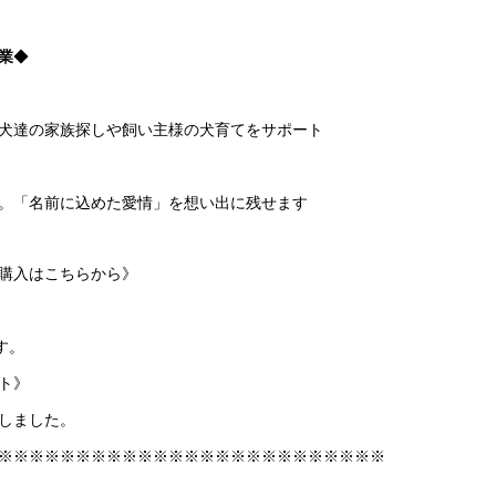
業
◆
犬達の家族探しや飼い主様の犬育てをサポート
。「名前に込めた愛情」を想い出に残せます
購入はこちらから》
、
す。
ト》
しました。
※※※※※※※※※※※※※※※※※※※※※※※※※