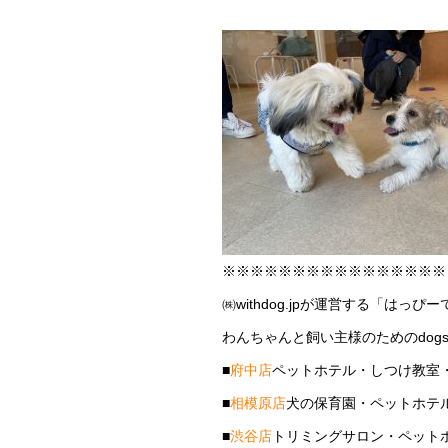
※※※※※※※※※※※※※※※※
㈱withdog.jpが運営する「はっぴ
わんちゃんと飼い主様のためのdogs
■
府中店
ペットホテル・しつけ教室
■
相模原店
犬の保育園・ペットホテ
■
渋谷店
トリミングサロン・ペット