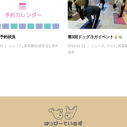
ご予約状況
第3回ドッグヨガイベント
29
ニュース
,
保育園生(府中店)
,
府中
2024.01.31
ニュース
,
ブログ
,
保育
原店