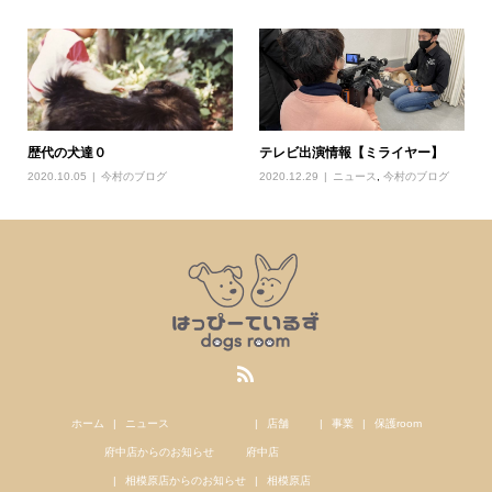
歴代の犬達０
テレビ出演情報【ミライヤー】
2020.10.05
今村のブログ
2020.12.29
ニュース
,
今村のブログ
ホーム
ニュース
店舗
事業
保護room
府中店からのお知らせ
府中店
相模原店からのお知らせ
相模原店