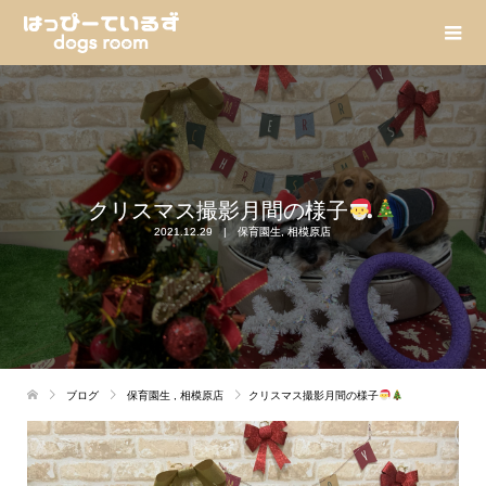
クリスマス撮影月間の様子
2021.12.29
保育園生
,
相模原店
ブログ
保育園生
,
相模原店
クリスマス撮影月間の様子