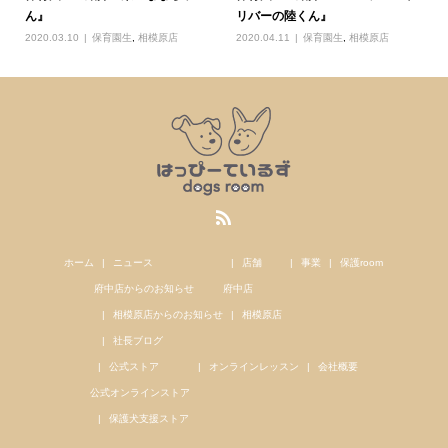
ん』
リバーの陸くん』
2020.03.10
保育園生
,
相模原店
2020.04.11
保育園生
,
相模原店
ホーム
ニュース
店舗
事業
保護room
府中店からのお知らせ
府中店
相模原店からのお知らせ
相模原店
社長ブログ
公式ストア
オンラインレッスン
会社概要
公式オンラインストア
保護犬支援ストア