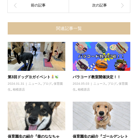
関連記事一覧
第3回ドッグヨガイベント
パラコード教室開催決定！！
2024.01.31
ニュース
,
ブログ
,
保育園
2024.05.03
ニュース
,
ブログ
,
保育園
生
,
相模原店
生
,
相模原店
保育園生の紹介『柴のななちゃ
保育園生の紹介『ゴールデンレト