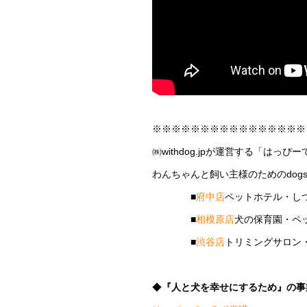
※※※※※※※※※※※※※※※※
㈱withdog.jpが運営する「はっぴ
わんちゃんと飼い主様のためのdogs
■
府中店
ペットホテル・し
■
相模原店
犬の保育園・ペ
■
渋谷店
トリミングサロン
◆
『人と犬を幸せにするため』の事