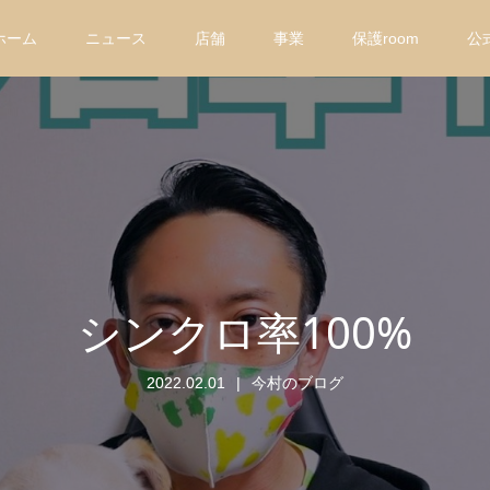
ホーム
ニュース
店舗
事業
保護room
公
シンクロ率100%
2022.02.01
今村のブログ