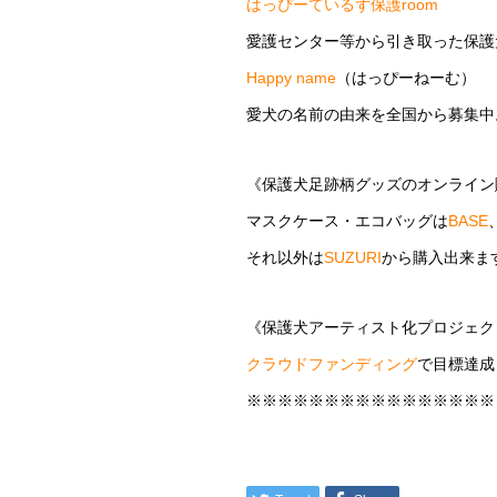
はっぴーているず保護room
愛護センター等から引き取った保護
Happy name
（はっぴーねーむ）
愛犬の名前の由来を全国から募集中
《保護犬足跡柄グッズのオンライン
マスクケース・エコバッグは
BASE
それ以外は
SUZURI
から購入出来ま
《保護犬アーティスト化プロジェク
クラウドファンディング
で目標達成
※※※※※※※※※※※※※※※※