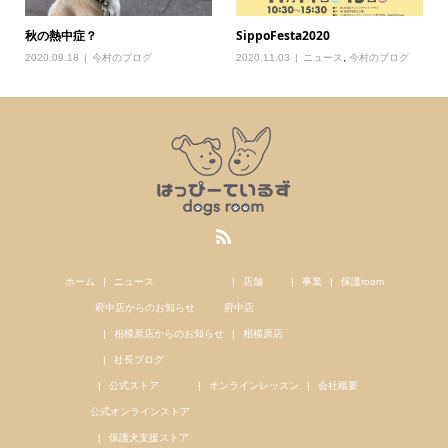
秋の熱中症？
SippoFesta2020
2020.09.18
今村のブログ
2020.11.03
ニュース
,
今村のブログ
ホーム
ニュース
店舗
事業
保護room
府中店からのお知らせ
府中店
相模原店からのお知らせ
相模原店
社長ブログ
公式ストア
オンラインレッスン
会社概要
公式オンラインストア
保護犬支援ストア