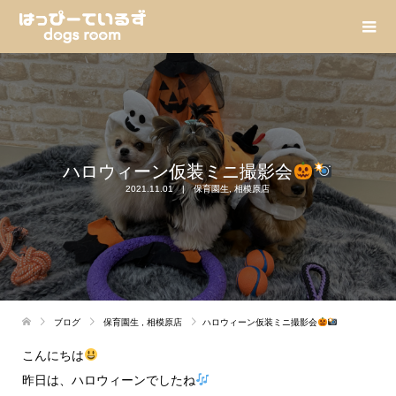
ハロウィーン仮装ミニ撮影会
2021.11.01
保育園生
,
相模原店
ブログ
保育園生
,
相模原店
ハロウィーン仮装ミニ撮影会
こんにちは
昨日は、ハロウィーンでしたね