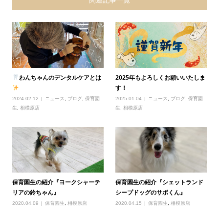
わんちゃんのデンタルケアとは
2025年もよろしくお願いいたしま
す！
2024.02.12
ニュース
,
ブログ
,
保育園
2025.01.04
ニュース
,
ブログ
,
保育園
生
,
相模原店
生
,
相模原店
保育園生の紹介『ヨークシャーテ
保育園生の紹介『シェットランド
リアの鈴ちゃん』
シープドッグのサボくん』
2020.04.09
保育園生
,
相模原店
2020.04.15
保育園生
,
相模原店