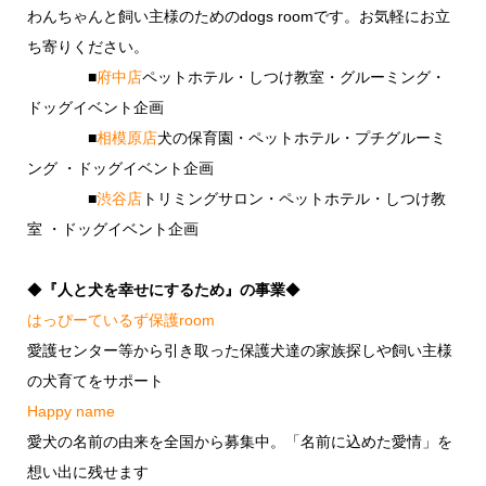
わんちゃんと飼い主様のためのdogs roomです。お気軽にお立
ち寄りください。
■
府中店
ペットホテル・しつけ教室・グルーミング・
ドッグイベント企画
■
相模原店
犬の保育園・ペットホテル・プチグルーミ
ング ・ドッグイベント企画
■
渋谷店
トリミングサロン・ペットホテル・しつけ教
室 ・ドッグイベント企画
◆
『人と犬を幸せにするため』の事業
◆
はっぴーているず保護room
愛護センター等から引き取った保護犬達の家族探しや飼い主様
の犬育てをサポート
Happy name
愛犬の名前の由来を全国から募集中。「名前に込めた愛情」を
想い出に残せます