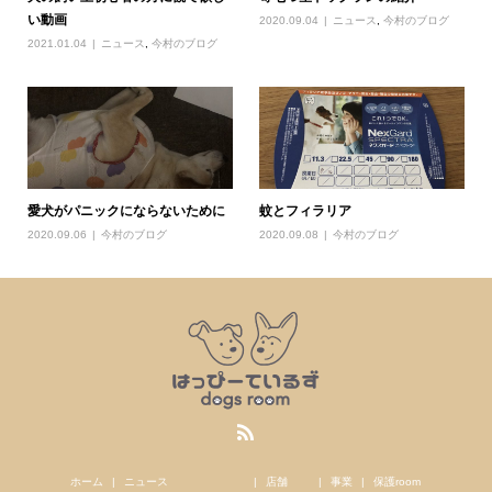
い動画
2020.09.04
ニュース
,
今村のブログ
2021.01.04
ニュース
,
今村のブログ
愛犬がパニックにならないために
蚊とフィラリア
2020.09.06
今村のブログ
2020.09.08
今村のブログ
ホーム
ニュース
店舗
事業
保護room