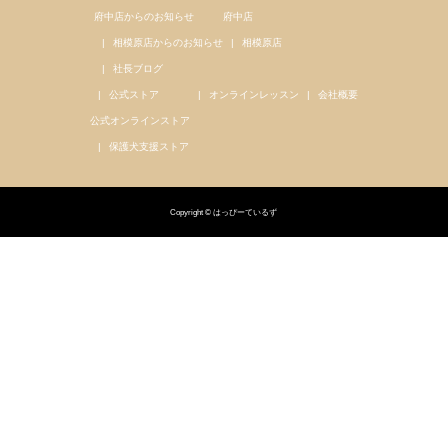
府中店からのお知らせ
府中店
相模原店からのお知らせ
相模原店
社長ブログ
公式ストア
オンラインレッスン
会社概要
公式オンラインストア
保護犬支援ストア
Copyright © はっぴーているず