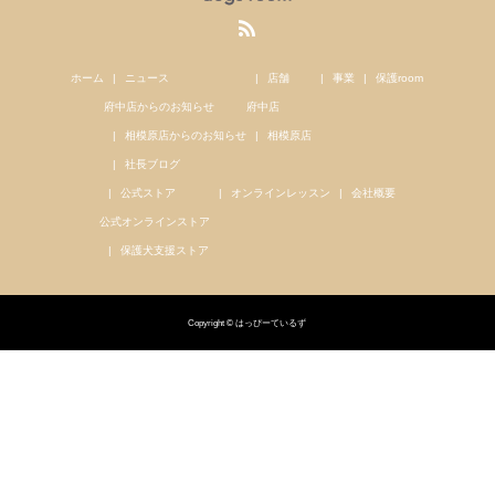
ホーム
ニュース
店舗
事業
保護room
府中店からのお知らせ
府中店
相模原店からのお知らせ
相模原店
社長ブログ
公式ストア
オンラインレッスン
会社概要
公式オンラインストア
保護犬支援ストア
Copyright © はっぴーているず