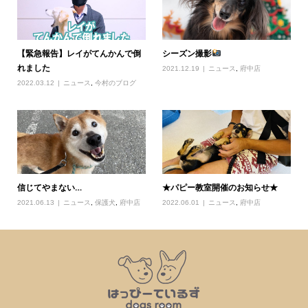
【緊急報告】レイがてんかんで倒
シーズン撮影
れました
2021.12.19
ニュース
,
府中店
2022.03.12
ニュース
,
今村のブログ
信じてやまない…
★パピー教室開催のお知らせ★
2021.06.13
ニュース
,
保護犬
,
府中店
2022.06.01
ニュース
,
府中店