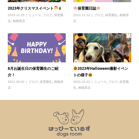
2023年クリスマスイベント
保育園日誌
2023.12.25
ニュース
,
ブログ
,
保育園
2023.12.22
ブログ
,
保育園生
,
相模原
生
,
相模原店
店
8月お誕生日の保育園生のご紹
2023年Halloween撮影イベン
介！
トの様子
2021.08.02
ブログ
,
保育園生
,
相模原
2023.10.23
ニュース
,
ブログ
,
保育園
店
生
,
相模原店