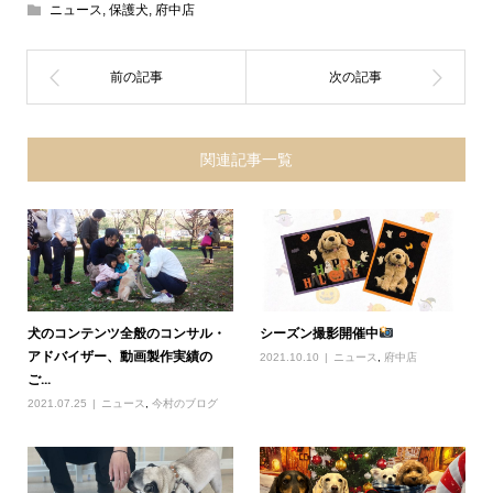
ニュース
,
保護犬
,
府中店
関連記事一覧
犬のコンテンツ全般のコンサル・
シーズン撮影開催中
アドバイザー、動画製作実績の
2021.10.10
ニュース
,
府中店
ご...
2021.07.25
ニュース
,
今村のブログ