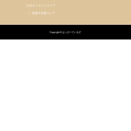
公式オンラインストア
保護犬支援ストア
Copyright © はっぴーているず