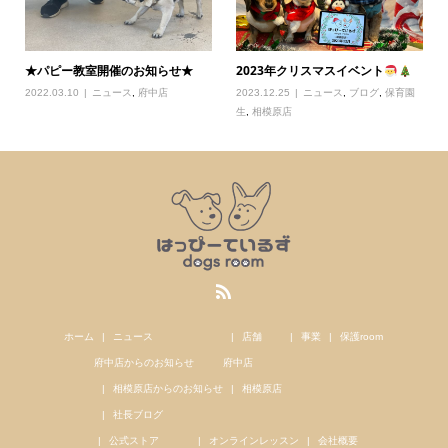
★パピー教室開催のお知らせ★
2023年クリスマスイベント
2022.03.10
ニュース
,
府中店
2023.12.25
ニュース
,
ブログ
,
保育園
生
,
相模原店
ホーム
ニュース
店舗
事業
保護room
府中店からのお知らせ
府中店
相模原店からのお知らせ
相模原店
社長ブログ
公式ストア
オンラインレッスン
会社概要