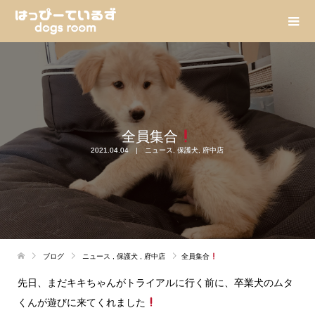
全員集合
2021.04.04
ニュース
,
保護犬
,
府中店
ブログ
ニュース
,
保護犬
,
府中店
全員集合
先日、まだキキちゃんがトライアルに行く前に、卒業犬のムタ
くんが遊びに来てくれました