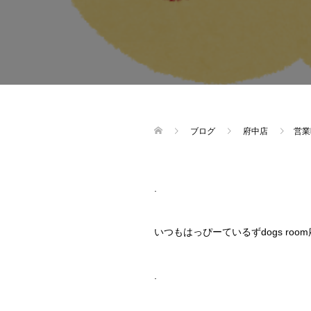
ブログ
府中店
営業
.
いつもはっぴーているずdogs r
.