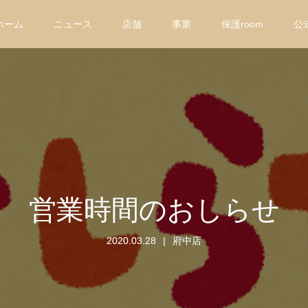
ホーム
ニュース
店舗
事業
保護room
公
営業時間のおしらせ
2020.03.28
府中店