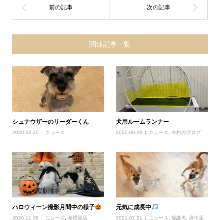
関連記事一覧
シュナウザーのリーダーくん
犬用ルームランナー
2020.02.20
ニュース
2020.09.20
ニュース
,
今村のブログ
ハロウィーン撮影月間中の様子
元気に成長中
2020.11.08
ニュース
,
相模原店
2021.02.21
ニュース
,
保護犬
,
府中店