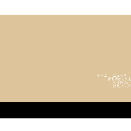
ホーム
ニュース
府中店からの
相模原店か
社長ブログ