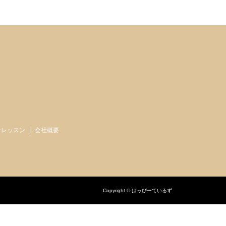
ンレッスン
会社概要
Copyright © はっぴーているず