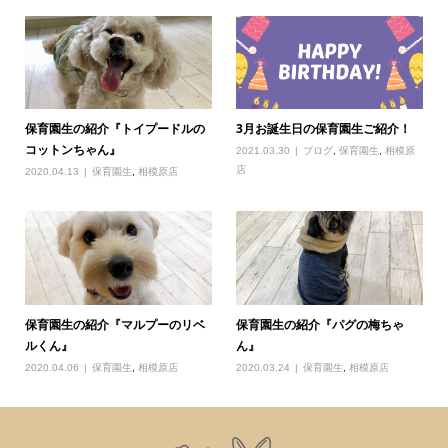
保育園生の紹介『トイプードルの
3月お誕生日の保育園生ご紹介！
コットンちゃん』
2021.03.30
ブログ
,
保育園生
,
相模原
店
2020.04.13
保育園生
,
相模原店
保育園生の紹介『マルプーのリベ
保育園生の紹介『パグの梅ちゃ
ルくん』
ん』
2020.04.06
保育園生
,
相模原店
2020.03.24
保育園生
,
相模原店