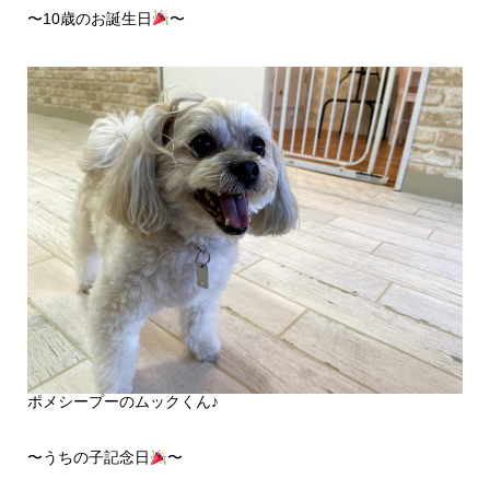
〜10歳のお誕生日
〜
ポメシープーのムックくん♪
〜うちの子記念日
〜