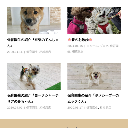
保育園生の紹介『豆柴のてんちゃ
春のお散歩
ん』
2024.04.15
ニュース
,
ブログ
,
保育園
生
,
相模原店
2020.04.14
保育園生
,
相模原店
保育園生の紹介『ヨークシャーテ
保育園生の紹介『ポメシープーの
リアの鈴ちゃん』
ムックくん』
2020.04.09
保育園生
,
相模原店
2020.03.17
保育園生
,
相模原店