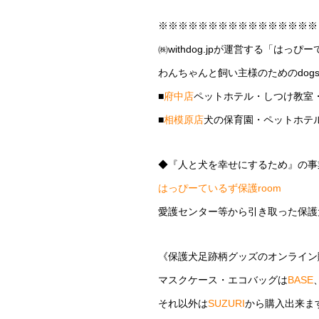
※※※※※※※※※※※※※※※※
㈱withdog.jpが運営する「はっぴ
わんちゃんと飼い主様のためのdogs
■
府中店
ペットホテル・しつけ教室
■
相模原店
犬の保育園・ペットホテ
◆『人と犬を幸せにするため』の事
はっぴーているず保護room
愛護センター等から引き取った保護
《保護犬足跡柄グッズのオンライン
マスクケース・エコバッグは
BASE
それ以外は
SUZURI
から購入出来ま