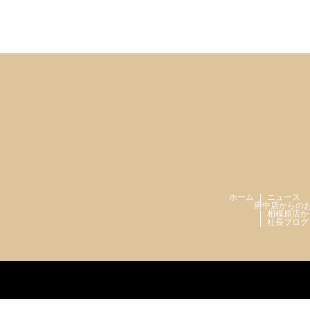
ホーム
ニュース
府中店からの
相模原店か
社長ブログ