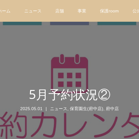
ホーム
ニュース
店舗
事業
保護room
公
5月予約状況②
2025.05.01
ニュース
,
保育園生(府中店)
,
府中店