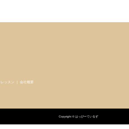
ンレッスン
会社概要
Copyright © はっぴーているず