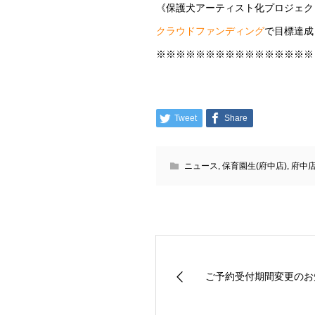
《保護犬アーティスト化プロジェク
クラウドファンディング
で目標達成
※※※※※※※※※※※※※※※※
Tweet
Share
ニュース
,
保育園生(府中店)
,
府中
ご予約受付期間変更のお