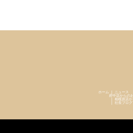
ホーム
ニュース
府中店からの
相模原店か
社長ブログ