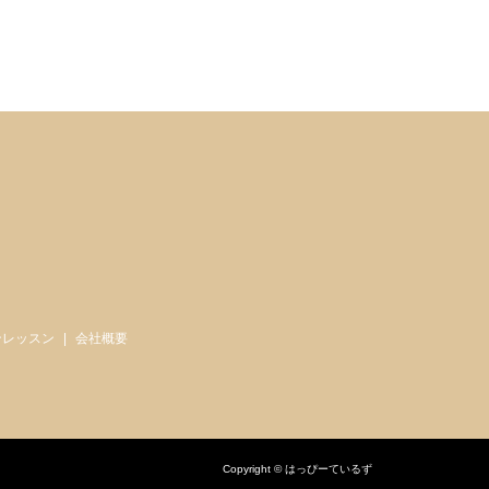
ンレッスン
会社概要
Copyright © はっぴーているず