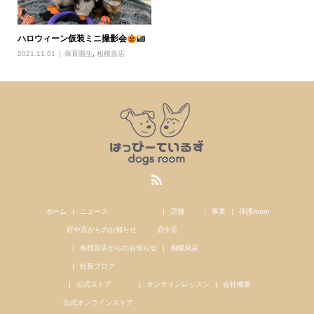
ハロウィーン仮装ミニ撮影会
2021.11.01
保育園生
,
相模原店
ホーム
ニュース
店舗
事業
保護room
府中店からのお知らせ
府中店
相模原店からのお知らせ
相模原店
社長ブログ
公式ストア
オンラインレッスン
会社概要
公式オンラインストア