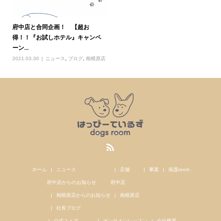
府中店と合同企画！ 【超お
得！！『お試しホテル』キャンペ
ーン...
2021.03.30
ニュース
,
ブログ
,
相模原店
ホーム
ニュース
店舗
事業
保護room
府中店からのお知らせ
府中店
相模原店からのお知らせ
相模原店
社長ブログ
公式ストア
オンラインレッスン
会社概要