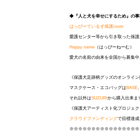
◆
『人と犬を幸せにするため』の事
はっぴーているず保護room
愛護センター等から引き取った保護
Happy name
（はっぴーねーむ）
愛犬の名前の由来を全国から募集中
《保護犬足跡柄グッズのオンライン
マスクケース・エコバッグは
BASE
それ以外は
SUZURI
から購入出来ま
《保護犬アーティスト化プロジェク
クラウドファンディング
で目標達成
※※※※※※※※※※※※※※※※