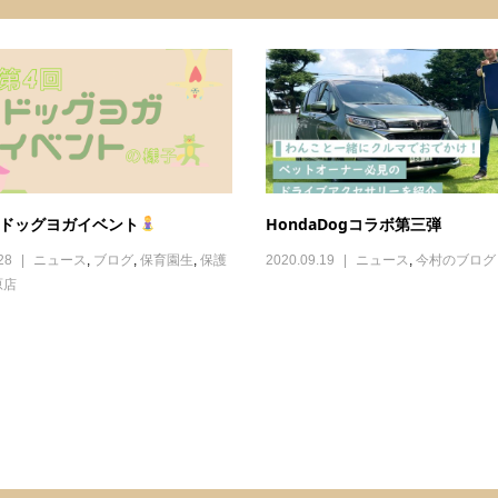
 ドッグヨガイベント
HondaDogコラボ第三弾
28
ニュース
,
ブログ
,
保育園生
,
保護
2020.09.19
ニュース
,
今村のブログ
原店