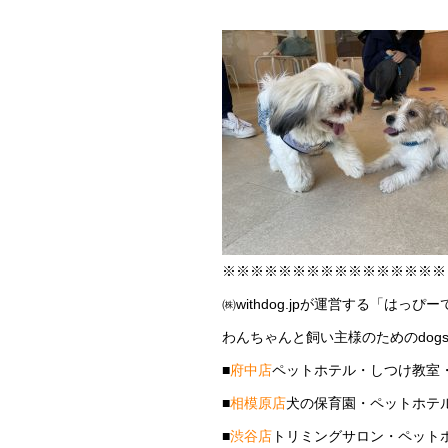
※※※※※※※※※※※※※※※※
㈱withdog.jpが運営する「はっぴ
わんちゃんと飼い主様のためのdogs
■
府中店
ペットホテル・しつけ教室
■
相模原店
犬の保育園・ペットホテ
■
渋谷店
トリミングサロン・ペット