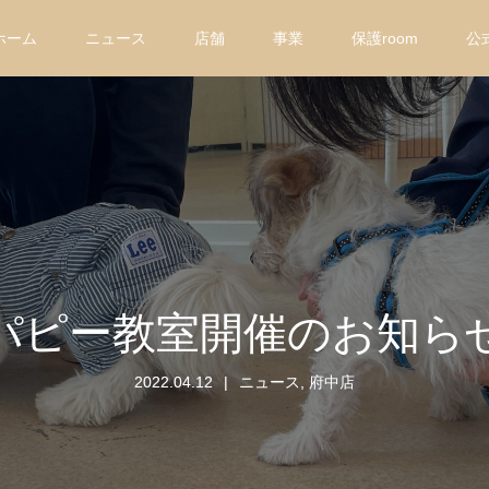
ホーム
ニュース
店舗
事業
保護room
公
パピー教室開催のお知ら
2022.04.12
ニュース
,
府中店