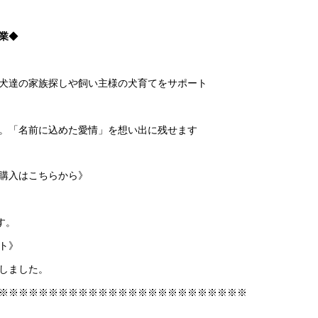
業
◆
犬達の家族探しや飼い主様の犬育てをサポート
。「名前に込めた愛情」を想い出に残せます
購入はこちらから》
、
す。
ト》
しました。
※※※※※※※※※※※※※※※※※※※※※※※※※