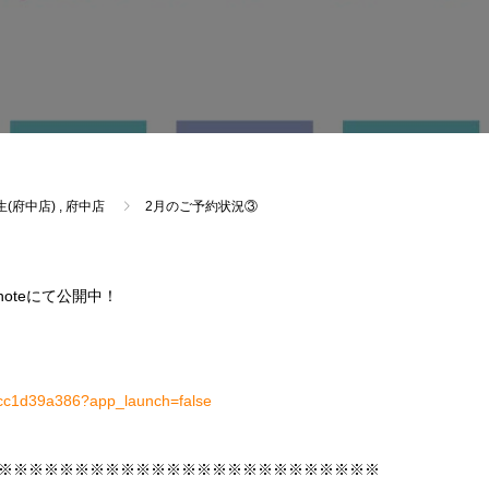
(府中店)
,
府中店
2月のご予約状況③
noteにて公開中！
4fcc1d39a386?app_launch=false
※※※※※※※※※※※※※※※※※※※※※※※※※