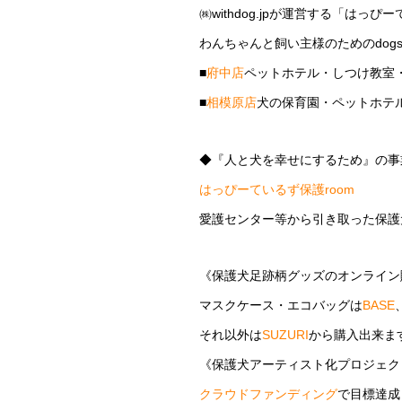
㈱withdog.jpが運営する「はっぴ
わんちゃんと飼い主様のためのdogs
■
府中店
ペットホテル・しつけ教室
■
相模原店
犬の保育園・ペットホテ
◆『人と犬を幸せにするため』の事
はっぴーているず保護room
愛護センター等から引き取った保護
《保護犬足跡柄グッズのオンライン
マスクケース・エコバッグは
BASE
それ以外は
SUZURI
から購入出来ま
《保護犬アーティスト化プロジェク
クラウドファンディング
で目標達成