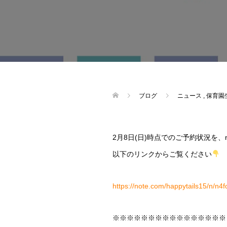
ブログ
ニュース
,
保育園生
2月8日(日)時点でのご予約状況を、
以下のリンクからご覧ください
https://note.com/happytails15/n/n
※※※※※※※※※※※※※※※※