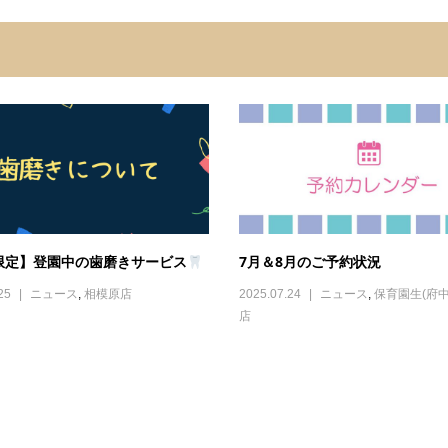
限定】登園中の歯磨きサービス
7月＆8月のご予約状況
25
ニュース
,
相模原店
2025.07.24
ニュース
,
保育園生(府中
店