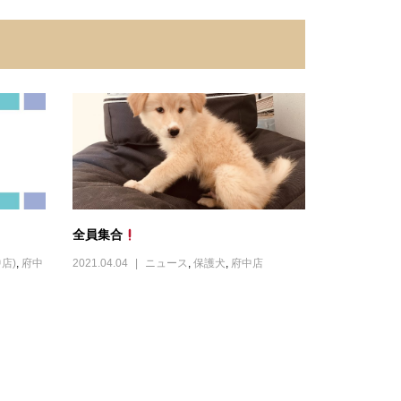
全員集合
店)
,
府中
2021.04.04
ニュース
,
保護犬
,
府中店