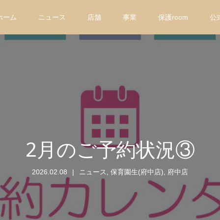
ホーム
ニュース
店舗
事業
保護room
公
2月のご予約状況③
2026.02.08
ニュース
,
保育園生(府中店)
,
府中店